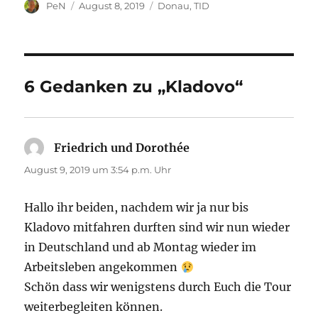
Autor
Veröffentlicht
Kategorien
PeN
August 8, 2019
Donau
,
TID
am
6 Gedanken zu „Kladovo“
Friedrich und Dorothée
sagt:
August 9, 2019 um 3:54 p.m. Uhr
Hallo ihr beiden, nachdem wir ja nur bis
Kladovo mitfahren durften sind wir nun wieder
in Deutschland und ab Montag wieder im
Arbeitsleben angekommen
Schön dass wir wenigstens durch Euch die Tour
weiterbegleiten können.