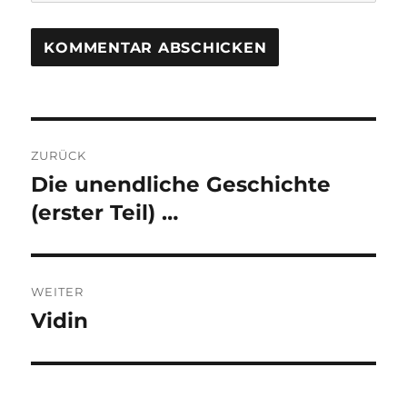
Beitragsnavigation
ZURÜCK
Die unendliche Geschichte
Vorheriger
Beitrag:
(erster Teil) …
WEITER
Vidin
Nächster
Beitrag: