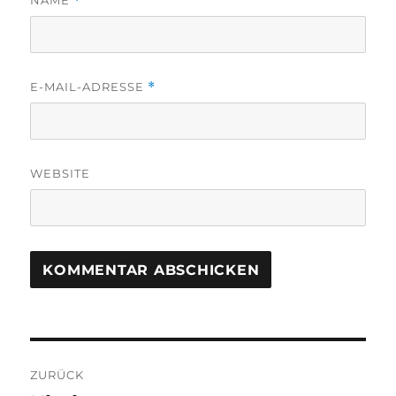
NAME
*
E-MAIL-ADRESSE
*
WEBSITE
Beitragsnavigation
ZURÜCK