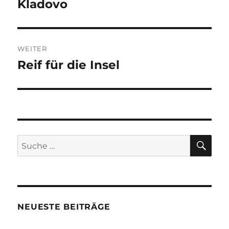
Kladovo
Vorheriger
Beitrag:
WEITER
Reif für die Insel
Nächster
Beitrag:
SU
Suche
nach:
NEUESTE BEITRÄGE