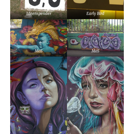
Ideenspender
Early Bird
MoS
MoS