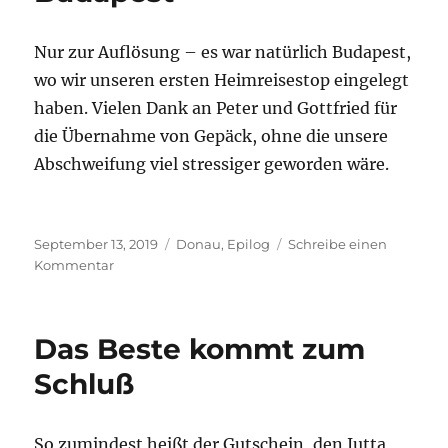
Nur zur Auflösung – es war natürlich Budapest,
wo wir unseren ersten Heimreisestop eingelegt
haben. Vielen Dank an Peter und Gottfried für
die Übernahme von Gepäck, ohne die unsere
Abschweifung viel stressiger geworden wäre.
Veröffentlicht
Kategorien
September 13, 2019
Donau
,
Epilog
Schreibe einen
am
zu
Kommentar
Budapest
Das Beste kommt zum
Schluß
So zumindest heißt der Gutschein, den Jutta