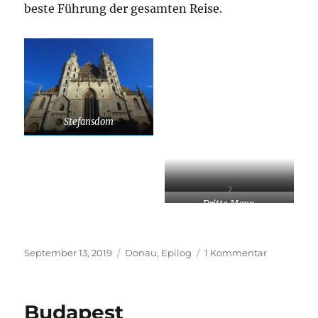
beste Führung der gesamten Reise.
Stefansdom
?
Dritte Mann
Veröffentlicht
Kategorien
zu
September 13, 2019
Donau
,
Epilog
1 Kommentar
am
Wien
Budapest