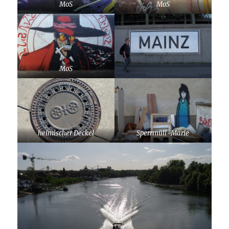
MoS
MoS
MoS
heimischer Deckel
Sperrmüll-Marie