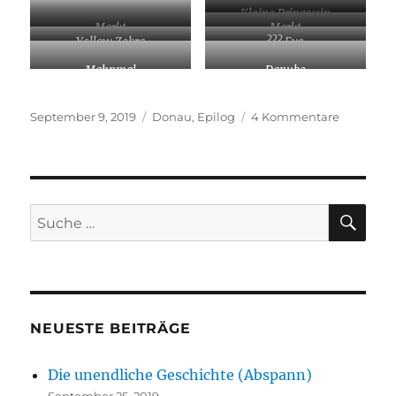
Kleine Prinzessin
Markt
Markt
Yellow Zebra
??? Eye
Mahnmal
Danube
Veröffentlicht
Kategorien
zu
September 9, 2019
Donau
,
Epilog
4 Kommentare
am
Das
Beste
kommt
zum
Schluß
SU
Suche
nach:
NEUESTE BEITRÄGE
Die unendliche Geschichte (Abspann)