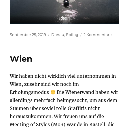
Rhein
Veröffentlicht
Kategorien
zu
September 25, 2019
Donau
,
Epilog
2 Kommentare
am
Die
unendli
Geschich
Wien
(Abspann
Wir haben nicht wirklich viel unternommen in
Wien, zusehr sind wir noch im
Erholungsmodus
Die Wienerwand haben wir
allerdings mehrfach heimgesucht, um aus dem
Staunen über soviel tolle Graffitis nicht
herauszukommen. Wir freuen uns auf die
Meeting of Styles (MoS) Wände in Kastell, die