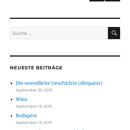
NÄC
HSTE
SEIT
E
SU
Suche
nach:
NEUESTE BEITRÄGE
Die unendliche Geschichte (Abspann)
September 25, 2019
Wien
September 13, 2019
Budapest
September 13, 2019