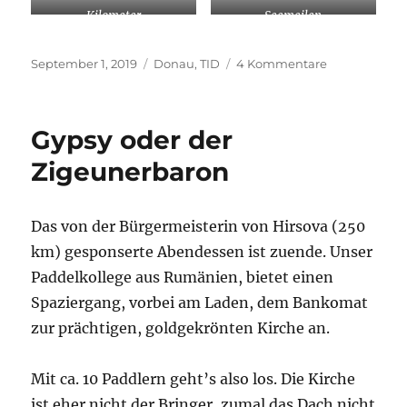
Kilometer
Seemeilen
Veröffentlicht
Kategorien
zu
September 1, 2019
Donau
,
TID
4 Kommentare
am
Die
unendliche
Geschichte
Gypsy oder der
(Teil
2)
Zigeunerbaron
Das von der Bürgermeisterin von Hirsova (250
km) gesponserte Abendessen ist zuende. Unser
Paddelkollege aus Rumänien, bietet einen
Spaziergang, vorbei am Laden, dem Bankomat
zur prächtigen, goldgekrönten Kirche an.
Mit ca. 10 Paddlern geht’s also los. Die Kirche
ist eher nicht der Bringer, zumal das Dach nicht