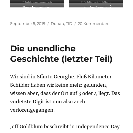
Lieblingsmensch
Lieblingsliebling
Verschwunden…
… in der Leere ;-?
Veröffentlicht
Kategorien
zu
September 5, 2019
Donau
,
TID
20 Kommentare
am
Insel
Sacalinu
Die unendliche
Geschichte (letzter Teil)
Wir sind in Sfântu Georghe. Fluß Kilometer
Schilder haben wir keine mehr gefunden,
wissen aber, dass der Ort auf 3 oder 4 liegt. Das
vorletzte Digit ist nun also auch
verlorengegangen.
Jeff Goldblum beschreibt in Independence Day