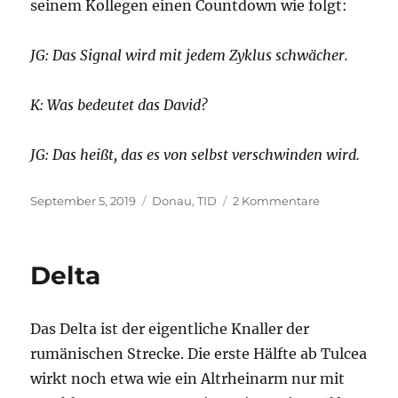
seinem Kollegen einen Countdown wie folgt:
JG: Das Signal wird mit jedem Zyklus schwächer.
K: Was bedeutet das David?
JG: Das heißt, das es von selbst verschwinden wird.
Veröffentlicht
Kategorien
zu
September 5, 2019
Donau
,
TID
2 Kommentare
am
Die
unendliche
Geschichte
Delta
(letzter
Teil)
Das Delta ist der eigentliche Knaller der
rumänischen Strecke. Die erste Hälfte ab Tulcea
wirkt noch etwa wie ein Altrheinarm nur mit