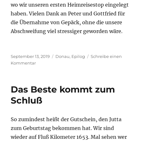
wo wir unseren ersten Heimreisestop eingelegt
haben. Vielen Dank an Peter und Gottfried für
die Übernahme von Gepäck, ohne die unsere
Abschweifung viel stressiger geworden wäre.
Veröffentlicht
Kategorien
September 13, 2019
Donau
,
Epilog
Schreibe einen
am
zu
Kommentar
Budapest
Das Beste kommt zum
Schluß
So zumindest heißt der Gutschein, den Jutta
zum Geburtstag bekommen hat. Wir sind
wieder auf Fluß Kilometer 1653. Mal sehen wer