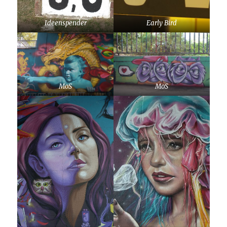
Ideenspender
Early Bird
MoS
MoS