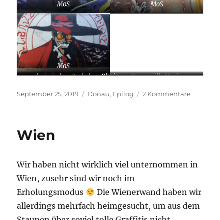
MoS
MoS
MoS
heimischer Deckel
Rhein
Sperrmüll-Marie
Veröffentlicht
Kategorien
zu
September 25, 2019
Donau
,
Epilog
2 Kommentare
am
Die
unendli
Geschich
Wien
(Abspann
Wir haben nicht wirklich viel unternommen in
Wien, zusehr sind wir noch im
Erholungsmodus
Die Wienerwand haben wir
allerdings mehrfach heimgesucht, um aus dem
Staunen über soviel tolle Graffitis nicht