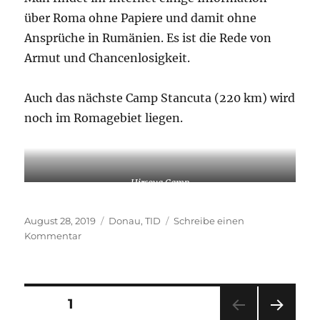
über Roma ohne Papiere und damit ohne
Ansprüche in Rumänien. Es ist die Rede von
Armut und Chancenlosigkeit.
Auch das nächste Camp Stancuta (220 km) wird
noch im Romagebiet liegen.
Hirsova Camp
Veröffentlicht
Kategorien
August 28, 2019
Donau
,
TID
Schreibe einen
am
zu
Kommentar
Gypsy
oder
der
Zigeunerbaron
Beitragsnavigation
SEITE
1