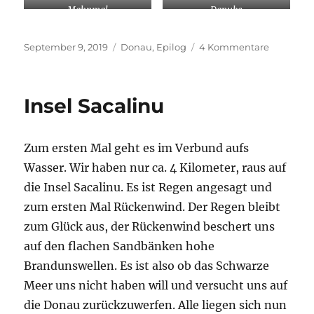
Mahnmal
Danube
Veröffentlicht
Kategorien
zu
September 9, 2019
Donau
,
Epilog
4 Kommentare
am
Das
Beste
kommt
Insel Sacalinu
zum
Schluß
Zum ersten Mal geht es im Verbund aufs
Wasser. Wir haben nur ca. 4 Kilometer, raus auf
die Insel Sacalinu. Es ist Regen angesagt und
zum ersten Mal Rückenwind. Der Regen bleibt
zum Glück aus, der Rückenwind beschert uns
auf den flachen Sandbänken hohe
Brandunswellen. Es ist also ob das Schwarze
Meer uns nicht haben will und versucht uns auf
die Donau zurückzuwerfen. Alle liegen sich nun