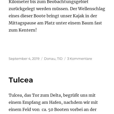
Kilometer bis zum Beobachtungsgebiet
zurückgelegt werden müssen. Der Wellenschlag
eines dieser Boote bringt unser Kajak in der
Mittagspause am Platz unter einem Baum fast
zum Kentern!
Veröffentlicht
Kategorien
zu
September 4, 2019
Donau
,
TID
3 Kommentare
am
Delta
Tulcea
Tulcea, das Tor zum Delta, begrüßt uns mit
einem Empfang am Hafen, nachdem wir mit
einem Feld von ca. 50 Booten vorbei an der