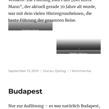
Mann“, der aktuell gerade 70 Jahre alt wurde,
war mit dem vielen Hintergrundwissen, die
beste Führung der gesamten Reise.
Stefansdom
?
Dritte Mann
Veröffentlicht
Kategorien
zu
September 13, 2019
Donau
,
Epilog
1 Kommentar
am
Wien
Budapest
Nur zur Auflösung – es war natürlich Budapest,