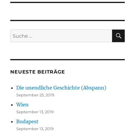
SU
Suche
nach:
NEUESTE BEITRÄGE
Die unendliche Geschichte (Abspann)
September 25, 2019
Wien
September 13, 2019
Budapest
September 13, 2019