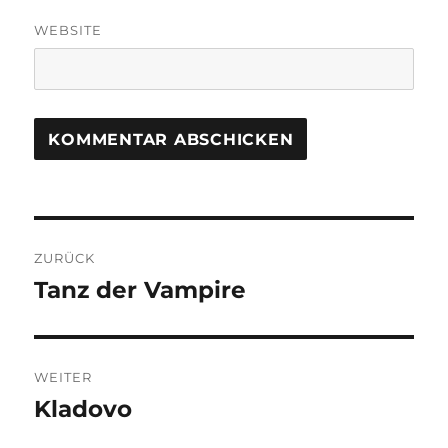
WEBSITE
Beitragsnavigation
ZURÜCK
Tanz der Vampire
Vorheriger
Beitrag:
WEITER
Kladovo
Nächster
Beitrag: