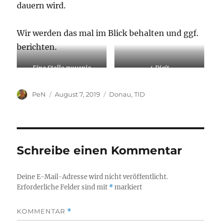
dauern wird.
Wir werden das mal im Blick behalten und ggf.
berichten.
Eine Stelle zuwenig
4 Digit
Autor
Veröffentlicht
Kategorien
PeN
August 7, 2019
Donau
,
TID
am
Schreibe einen Kommentar
Deine E-Mail-Adresse wird nicht veröffentlicht.
Erforderliche Felder sind mit
*
markiert
KOMMENTAR
*