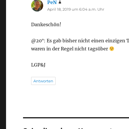
PeN
sagt:
April 18, 2019 um 6:04 a.m. Uhr
Dankeschön!
@20°: Es gab bisher nicht einen einzigen 
waren in der Regel nicht tagsüber
LGP&J
Antworten