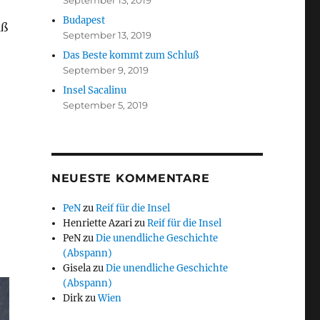
September 13, 2019
Budapest
aß
September 13, 2019
Das Beste kommt zum Schluß
September 9, 2019
Insel Sacalinu
September 5, 2019
NEUESTE KOMMENTARE
PeN
zu
Reif für die Insel
Henriette Azari
zu
Reif für die Insel
PeN
zu
Die unendliche Geschichte
(Abspann)
Gisela
zu
Die unendliche Geschichte
(Abspann)
Dirk
zu
Wien