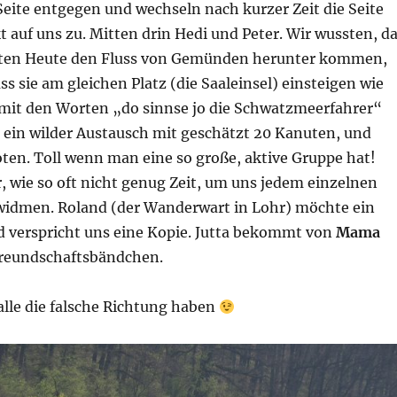
Seite entgegen und wechseln nach kurzer Zeit die Seite
t auf uns zu. Mitten drin Hedi und Peter. Wir wussten, d
uten Heute den Fluss von Gemünden herunter kommen,
ss sie am gleichen Platz (die Saaleinsel) einsteigen wie
 mit den Worten „do sinnse jo die Schwatzmeerfahrer“
t ein wilder Austausch mit geschätzt 20 Kanuten, und
ten. Toll wenn man eine so große, aktive Gruppe hat!
, wie so oft nicht genug Zeit, um uns jedem einzelnen
widmen. Roland (der Wanderwart in Lohr) möchte ein
 verspricht uns eine Kopie. Jutta bekommt von
Mama
reundschaftsbändchen.
alle die falsche Richtung haben