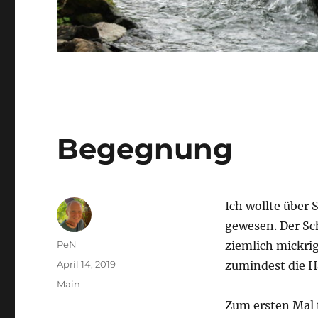
Begegnung
Ich wollte über 
gewesen. Der Sc
Autor
PeN
ziemlich mickri
Veröffentlicht
April 14, 2019
zumindest die H
am
Kategorien
Main
Zum ersten Mal 