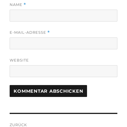
NAME
*
E-MAIL-ADRESSE
*
WEBSITE
Beitragsnavigation
ZURÜCK