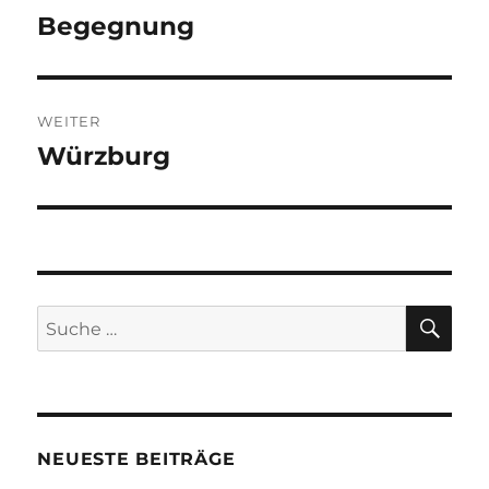
Begegnung
Vorheriger
Beitrag:
WEITER
Würzburg
Nächster
Beitrag:
SU
Suche
nach:
NEUESTE BEITRÄGE