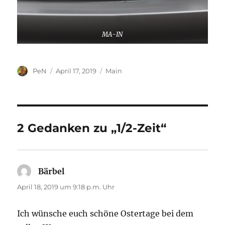
MA-IN
Autor
Veröffentlicht
Kategorien
PeN
April 17, 2019
Main
am
2 Gedanken zu „1/2-Zeit“
Bärbel
sagt:
April 18, 2019 um 9:18 p.m. Uhr
Ich wünsche euch schöne Ostertage bei dem