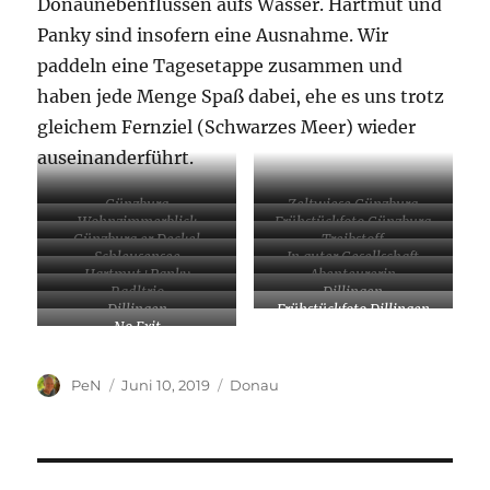
Donaunebenflüssen aufs Wasser. Hartmut und
Panky sind insofern eine Ausnahme. Wir
paddeln eine Tagesetappe zusammen und
haben jede Menge Spaß dabei, ehe es uns trotz
gleichem Fernziel (Schwarzes Meer) wieder
auseinanderführt.
Günzburg
Zeltwiese Günzburg
Wohnzimmerblick
Frühstückfoto Günzburg
Günzburg er Deckel
Treibstoff
Schleusensee
In guter Gesellschaft
Hartmut+Panky
Abenteurerin
Radltrio
Dillingen
Dillingen
Frühstückfoto Dillingen
No Exit
Autor
Veröffentlicht
Kategorien
PeN
Juni 10, 2019
Donau
am