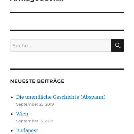
Beitrag:
SU
Suche
nach:
NEUESTE BEITRÄGE
Die unendliche Geschichte (Abspann)
September 25, 2019
Wien
September 13, 2019
Budapest