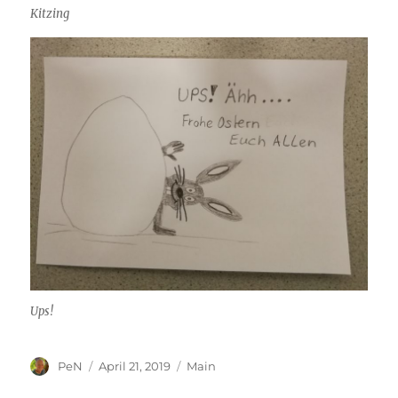
Kitzing
Ups!
Autor
Veröffentlicht
Kategorien
PeN
April 21, 2019
Main
am