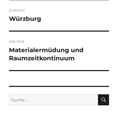
Beitragsnavigation
ZURÜCK
Würzburg
Vorheriger
Beitrag:
WEITER
Materialermüdung und
Nächster
Beitrag:
Raumzeitkontinuum
SU
Suche
nach: