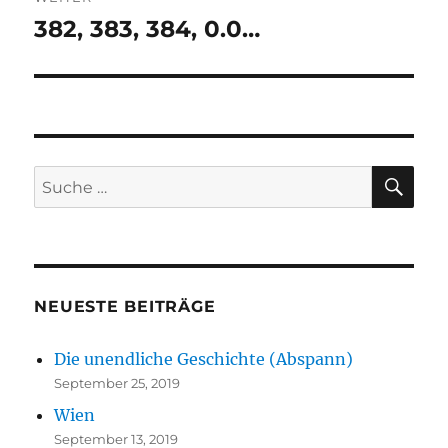
382, 383, 384, 0.0…
Nächster
Beitrag:
SU
Suche
nach:
NEUESTE BEITRÄGE
Die unendliche Geschichte (Abspann)
September 25, 2019
Wien
September 13, 2019