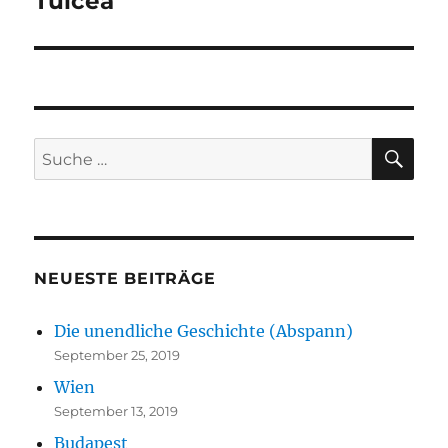
Tulcea
Beitrag:
SU
Suche
nach:
NEUESTE BEITRÄGE
Die unendliche Geschichte (Abspann)
September 25, 2019
Wien
September 13, 2019
Budapest