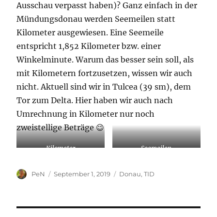
Ausschau verpasst haben)? Ganz einfach in der
Mündungsdonau werden Seemeilen statt
Kilometer ausgewiesen. Eine Seemeile
entspricht 1,852 Kilometer bzw. einer
Winkelminute. Warum das besser sein soll, als
mit Kilometern fortzusetzen, wissen wir auch
nicht. Aktuell sind wir in Tulcea (39 sm), dem
Tor zum Delta. Hier haben wir auch nach
Umrechnung in Kilometer nur noch
zweistellige Beträge 😉
Kilometer
Seemeilen
Autor
Veröffentlicht
Kategorien
PeN
September 1, 2019
Donau
,
TID
am