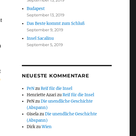
September 13, 2019
Budapest
September 13, 2019
t
Das Beste kommt zum Schluß
September 9, 2019
Insel Sacalinu
September 5, 2019
h
t
NEUESTE KOMMENTARE
PeN
zu
Reif für die Insel
Henriette Azari
zu
Reif für die Insel
PeN
zu
Die unendliche Geschichte
(Abspann)
Gisela
zu
Die unendliche Geschichte
(Abspann)
Dirk
zu
Wien