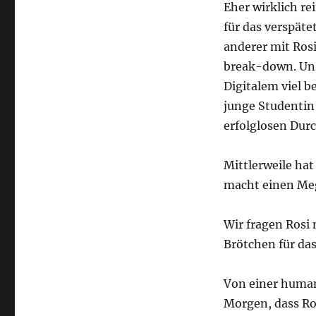
Eher wirklich re
für das verspät
anderer mit Ros
break-down. Unse
Digitalem viel 
junge Studentin
erfolglosen Durc
Mittlerweile ha
macht einen Me
Wir fragen Rosi 
Brötchen für das
Von einer human
Morgen, dass Ros