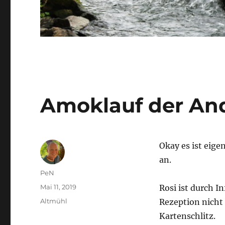
Amoklauf der An
Okay es ist eigen
an.
Autor
PeN
Veröffentlicht
Mai 11, 2019
Rosi ist durch I
am
Kategorien
Altmühl
Rezeption nicht
Kartenschlitz.