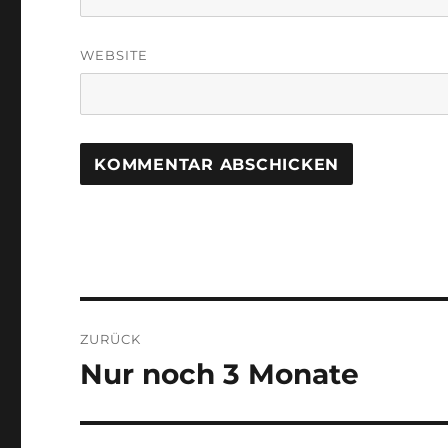
WEBSITE
Beitragsnavigation
ZURÜCK
Nur noch 3 Monate
Vorheriger
Beitrag: