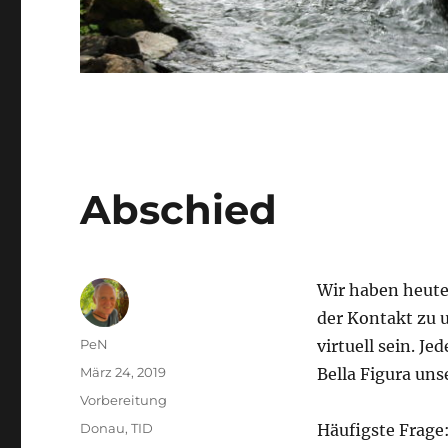
Abschied
Wir haben heute
der Kontakt zu 
Autor
PeN
virtuell sein. J
Veröffentlicht
März 24, 2019
Bella Figura uns
am
Kategorien
Vorbereitung
Schlagwörter
Donau
,
TID
Häufigste Frage: